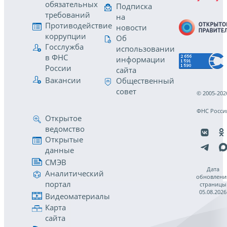
обязательных
Подписка
требований
на
Противодействие
новости
коррупции
Об
Госслужба
использовании
в ФНС
информации
России
сайта
Вакансии
Общественный
совет
© 2005-202
ФНС Росси
Открытое
ведомство
Открытые
данные
СМЭВ
Дата
Аналитический
обновлени
портал
страницы
05.08.2026
Видеоматериалы
Карта
сайта