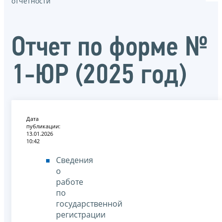
отчётности
Отчет по форме №
1-ЮР (2025 год)
Дата
публикации:
13.01.2026
10:42
Сведения
о
работе
по
государственной
регистрации