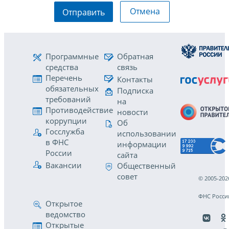
Отмена
Отправить
Программные
Обратная
средства
связь
Перечень
Контакты
обязательных
Подписка
требований
на
Противодействие
новости
коррупции
Об
Госслужба
использовании
в ФНС
информации
России
сайта
Вакансии
Общественный
совет
© 2005-202
ФНС Росси
Открытое
ведомство
Открытые