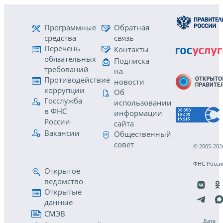
Программные
Обратная
средства
связь
Перечень
Контакты
обязательных
Подписка
требований
на
Противодействие
новости
коррупции
Об
Госслужба
использовании
в ФНС
информации
России
сайта
Вакансии
Общественный
совет
© 2005-202
ФНС Росси
Открытое
ведомство
Открытые
данные
СМЭВ
Дата