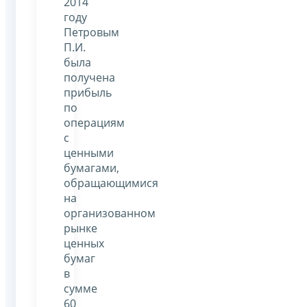
2014
году
Петровым
П.И.
была
получена
прибыль
по
операциям
с
ценными
бумагами,
обращающимися
на
организованном
рынке
ценных
бумаг
в
сумме
60