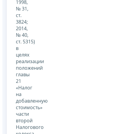
1998,
№ 31,
ст.
3824;
2014,
№ 40,
ст. 5315)
в
целях
реализации
положений
главы
21
«Налог
на
добавленную
стоимость»
части
второй
Налогового
кодекса