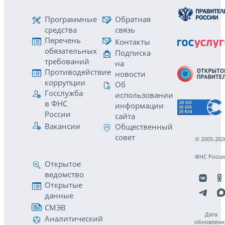
Программные
Обратная
средства
связь
Перечень
Контакты
обязательных
Подписка
требований
на
Противодействие
новости
коррупции
Об
Госслужба
использовании
в ФНС
информации
России
сайта
Вакансии
Общественный
совет
© 2005-202
ФНС Росси
Открытое
ведомство
Открытые
данные
СМЭВ
Дата
Аналитический
обновлени