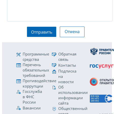
Отмена
Отправить
Программные
Обратная
средства
связь
Перечень
Контакты
обязательных
Подписка
требований
на
Противодействие
новости
коррупции
Об
Госслужба
использовании
в ФНС
информации
России
сайта
Вакансии
Общественный
совет