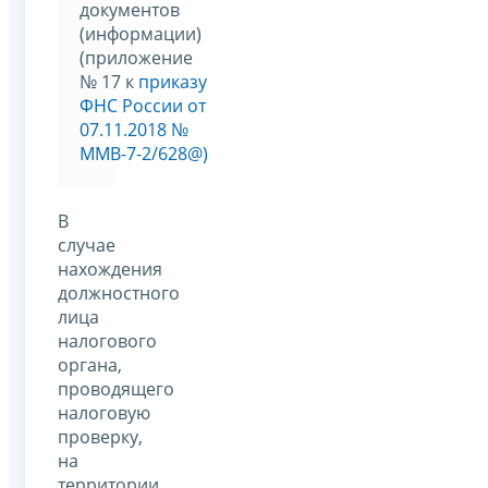
документов
(информации)
(приложение
№ 17 к
приказу
ФНС России от
07.11.2018 №
ММВ-7-2/628@)
В
случае
нахождения
должностного
лица
налогового
органа,
проводящего
налоговую
проверку,
на
территории