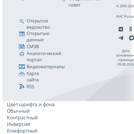
совет
© 2005-202
ФНС Росси
Открытое
ведомство
Открытые
данные
СМЭВ
Дата
Аналитический
обновлени
портал
страницы
09.08.2026
Видеоматериалы
Карта
сайта
RSS
Цвет шрифта и фона
Обычный
Контрастный
Инверсия
Комфортный