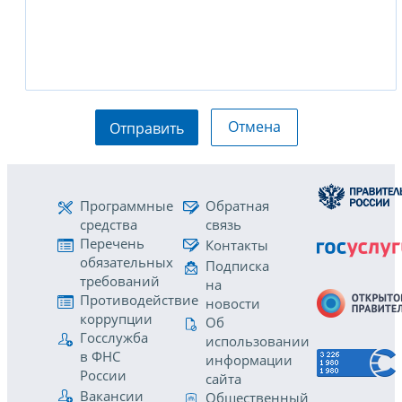
Отмена
Отправить
Программные
Обратная
средства
связь
Перечень
Контакты
обязательных
Подписка
требований
на
Противодействие
новости
коррупции
Об
Госслужба
использовании
в ФНС
информации
России
сайта
Вакансии
Общественный