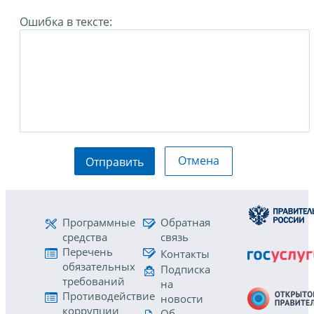
Ошибка в тексте:
Отмена
Отправить
Программные
Обратная
средства
связь
Перечень
Контакты
обязательных
Подписка
требований
на
Противодействие
новости
коррупции
Об