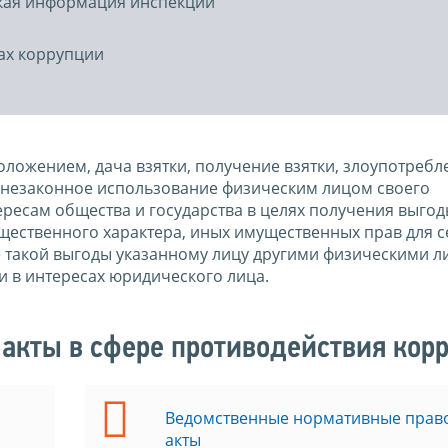
ская информация инспекции
ах коррупции
ложением, дача взятки, получение взятки, злоупотребл
незаконное использование физическим лицом своего
есам общества и государства в целях получения выгод
ущественного характера, иных имущественных прав для с
е такой выгоды указанному лицу другими физическими л
и в интересах юридического лица.
акты в сфере противодействия кор
Ведомственные нормативные прав
акты