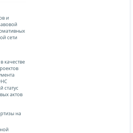
ов и
равовой
ормативных
ой сети
в качестве
роектов
умента
ФНС
й статус
вых актов
ертизы на
нной