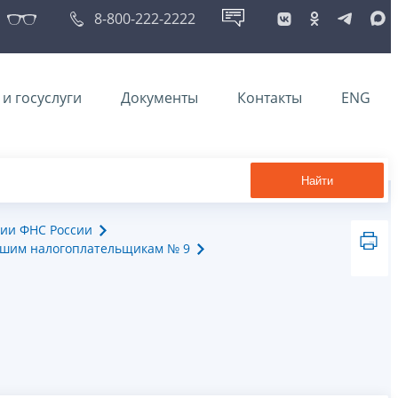
8-800-222-2222
и госуслуги
Документы
Контакты
ENG
Найти
ии ФНС России
йшим налогоплательщикам № 9