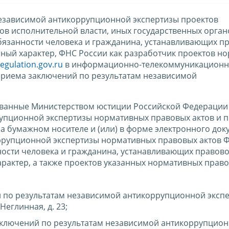
езависимой антикоррупционной экспертизы проектов
в исполнительной власти, иных государственных орган
бязанности человека и гражданина, устанавливающих п
ный характер, ФНС России как разработчик проектов н
regulation.gov.ru
в информационно-телекоммуникационн
 приема заключений по результатам независимой
ованные Министерством юстиции Российской Федерации 
упционной экспертизы нормативных правовых актов и п
а бумажном носителе и (или) в форме электронного док
ррупционной экспертизы нормативных правовых актов 
ности человека и гражданина, устанавливающих правово
актер, а также проектов указанных нормативных право
 по результатам независимой антикоррупционной эксп
Неглинная, д. 23;
заключений по результатам независимой антикоррупцио