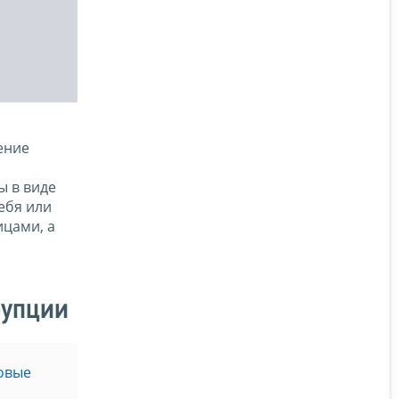
ение
ы в виде
ебя или
ицами, а
рупции
овые