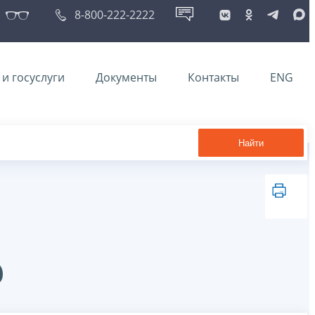
8-800-222-2222
и госуслуги
Документы
Контакты
ENG
Найти
@