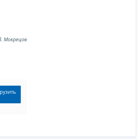
П. Мокрецов
рузить