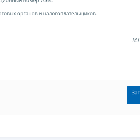
ационный номер 7464.
оговых органов и налогоплательщиков.
М.
Заг