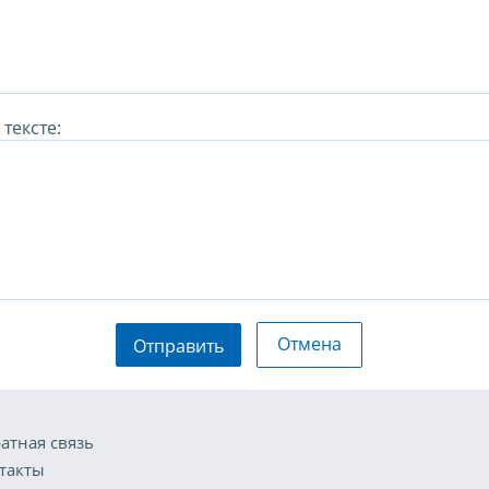
тексте:
Отмена
Отправить
атная связь
такты