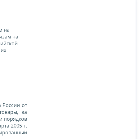
м на
изам на
сийской
 их
 России от
овары, за
и порядков
рта 2005 г.
рированный