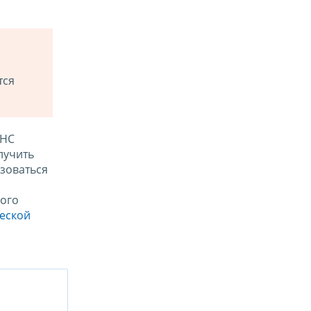
тся
ФНС
лучить
зоваться
ого
ческой