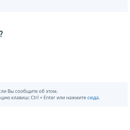
?
сли Вы сообщите об этом.
цию клавиш: Ctrl + Enter или нажмите
сюда
.