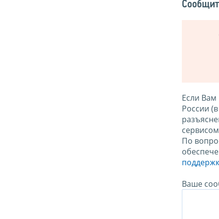
Сообщит
Если Вам
России (
разъясне
сервисо
По вопро
обеспече
поддержк
Ваше соо