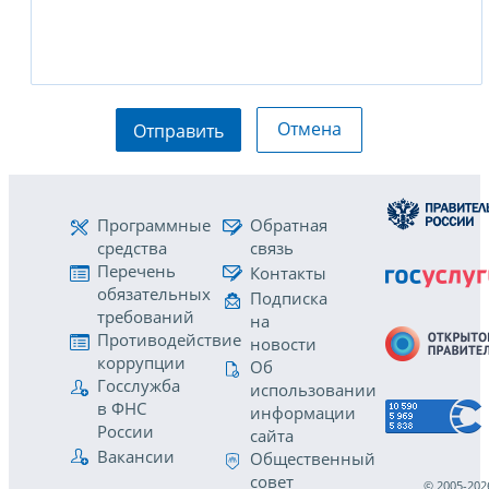
Отмена
Отправить
Программные
Обратная
средства
связь
Перечень
Контакты
обязательных
Подписка
требований
на
Противодействие
новости
коррупции
Об
Госслужба
использовании
в ФНС
информации
России
сайта
Вакансии
Общественный
совет
© 2005-202