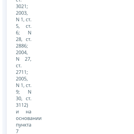
3021;
2003,
N 1, ст.
5, ст.
6; N
28, ст.
2886;
2004,
N 27,
ст.
2711;
2005,
N 1, ст.
9; N
30, ст.
3112)
и на
основании
пункта
7