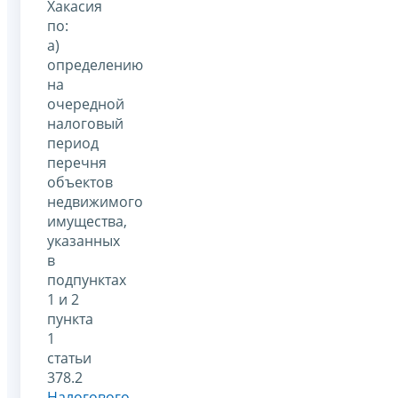
Хакасия
по:
а)
определению
на
очередной
налоговый
период
перечня
объектов
недвижимого
имущества,
указанных
в
подпунктах
1 и 2
пункта
1
статьи
378.2
Налогового