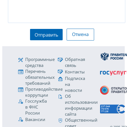
Отмена
Отправить
Программные
Обратная
средства
связь
Перечень
Контакты
обязательных
Подписка
требований
на
Противодействие
новости
коррупции
Об
Госслужба
использовании
в ФНС
информации
России
сайта
Вакансии
Общественный
совет
© 2005-202