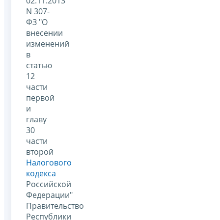
02.11.2013
N 307-
ФЗ "О
внесении
изменений
в
статью
12
части
первой
и
главу
30
части
второй
Налогового
кодекса
Российской
Федерации"
Правительство
Республики