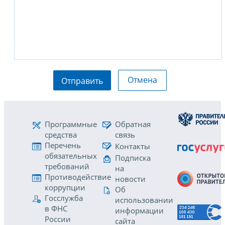
Отмена
Отправить
Программные
Обратная
средства
связь
Перечень
Контакты
обязательных
Подписка
требований
на
Противодействие
новости
коррупции
Об
Госслужба
использовании
в ФНС
информации
России
сайта