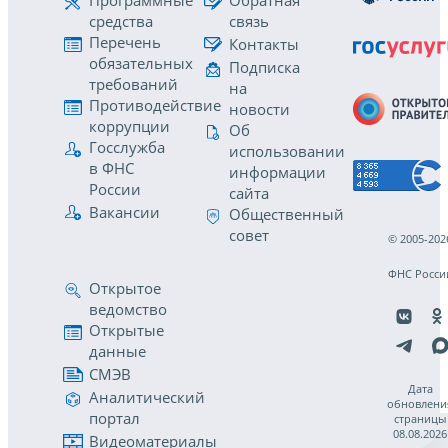
Программные
Обратная
средства
связь
Перечень
Контакты
обязательных
Подписка
требований
на
Противодействие
новости
коррупции
Об
Госслужба
использовании
в ФНС
информации
России
сайта
Вакансии
Общественный
совет
© 2005-202
ФНС Росси
Открытое
ведомство
Открытые
данные
СМЭВ
Дата
Аналитический
обновлени
портал
страницы
08.08.2026
Видеоматериалы