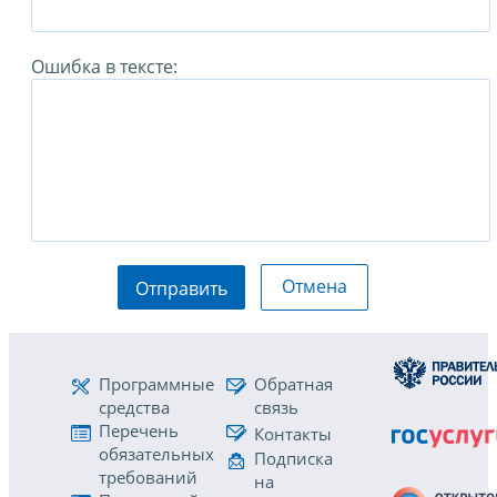
Ошибка в тексте:
Отмена
Отправить
Программные
Обратная
средства
связь
Перечень
Контакты
обязательных
Подписка
требований
на