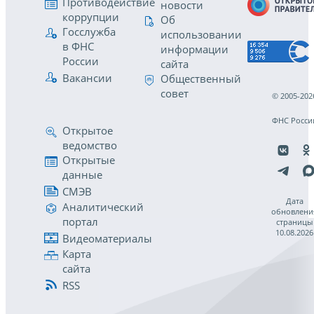
Противодействие
новости
коррупции
Об
Госслужба
использовании
в ФНС
информации
России
сайта
Вакансии
Общественный
совет
© 2005-202
ФНС Росси
Открытое
ведомство
Открытые
данные
СМЭВ
Дата
Аналитический
обновлени
портал
страницы
10.08.2026
Видеоматериалы
Карта
сайта
RSS