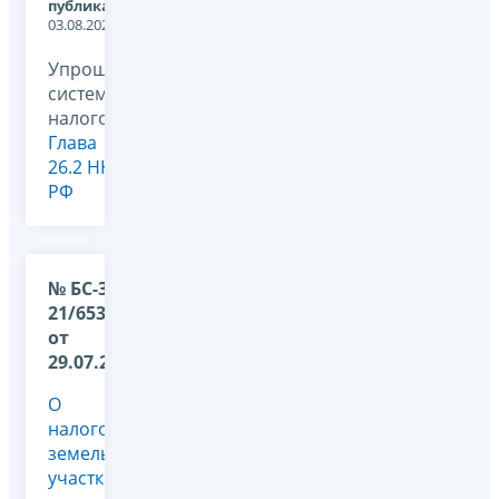
публикации:
03.08.2026
Упрощенная
система
налогообложения,
Глава
26.2 НК
РФ
№ БС-36-
21/6530@
от
29.07.2026
О
налогообложении
земельных
участков