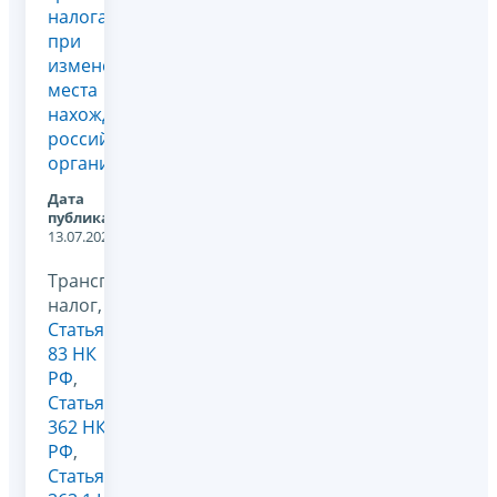
налога
при
изменении
места
нахождения
российской
организации
Дата
публикации:
13.07.2026
Транспортный
налог,
Статья
83 НК
РФ
,
Статья
362 НК
РФ
,
Статья