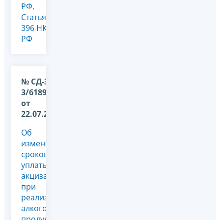
РФ
,
Статья
396 НК
РФ
№ СД-36-
3/6189@
от
22.07.2026
Об
изменении
сроков
уплаты
акциза
при
реализации
алкогольной
продукции