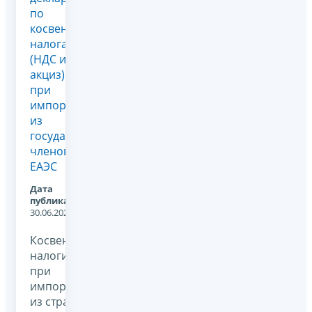
по
косвенным
налогам
(НДС и
акциз)
при
импорте
из
государств-
членов
ЕАЭС
Дата
публикации:
30.06.2026
Косвенные
налоги
при
импорте
из стран