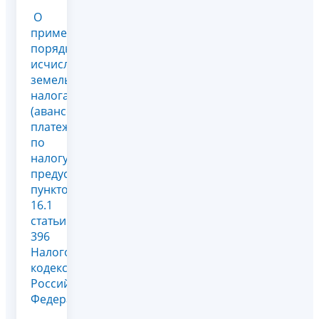
О
применении
порядка
исчисления
земельного
налога
(авансовых
платежей
по
налогу),
предусмотренного
пунктом
16.1
статьи
396
Налогового
кодекса
Российской
Федерации