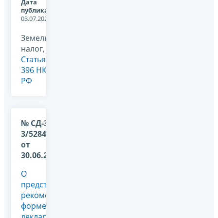
Дата
публикации:
03.07.2026
Земельный
налог,
Статья
396 НК
РФ
№ СД-36-
3/5284@
от
30.06.2026
О
представлении
рекомендованной
форме
декларации