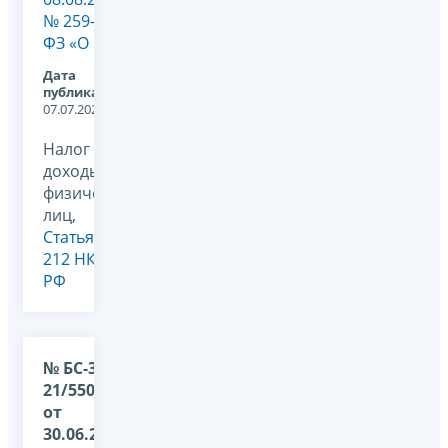
№ 259-
ФЗ «О ...
Дата
публикации:
07.07.2026
Налог на
доходы
физических
лиц,
Статья
212 НК
РФ
№ БС-36-
21/5505@
от
30.06.2026