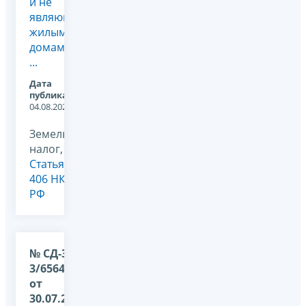
и не
являющихся
жилыми
домами
...
Дата
публикации:
04.08.2026
Земельный
налог,
Статья
406 НК
РФ
№ СД-36-
3/6564@
от
30.07.2026