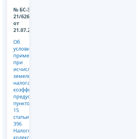
№ БС-36-
21/6262@
от
21.07.2026
Об
условиях
применения
при
исчислении
земельного
налога
коэффициентов,
предусмотренных
пунктом
15
статьи
396
Налогового
кодекса