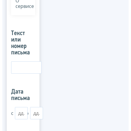
О
сервисе
Текст
или
номер
письма
Дата
письма
с
по