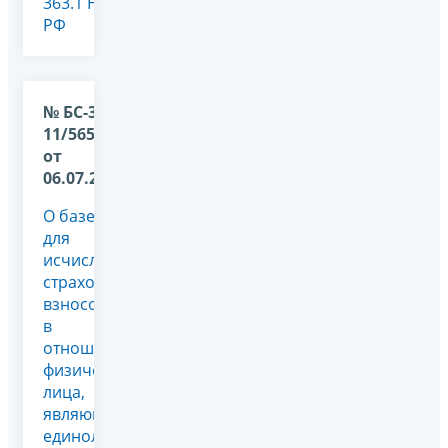
363.1 НК
РФ
№ БС-36-
11/5654@
от
06.07.2026
О базе
для
исчисления
страховых
взносов
в
отношении
физического
лица,
являющегося
единоличным