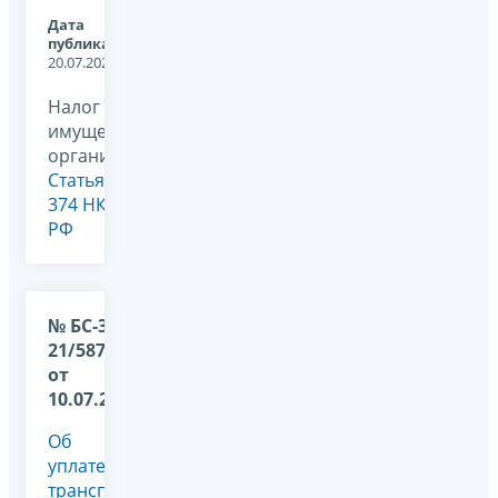
Дата
публикации:
20.07.2026
Налог на
имущество
организаций,
Статья
374 НК
РФ
№ БС-36-
21/5878@
от
10.07.2026
Об
уплате
транспортного