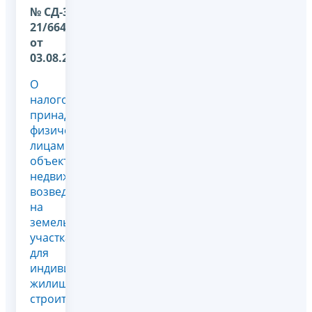
№ СД-36-
21/6646@
от
03.08.2026
О
налогообложении
принадлежащих
физическим
лицам
объектов
недвижимости,
возведенных
на
земельных
участках
для
индивидуального
жилищного
строительства