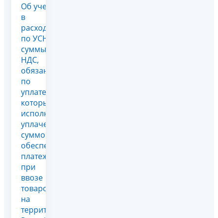
Об учете
в
расходах
по УСН
суммы
НДС,
обязанность
по
уплате
которых
исполнена
уплаченной
суммой
обеспечительного
платежа
при
ввозе
товаров
на
территорию