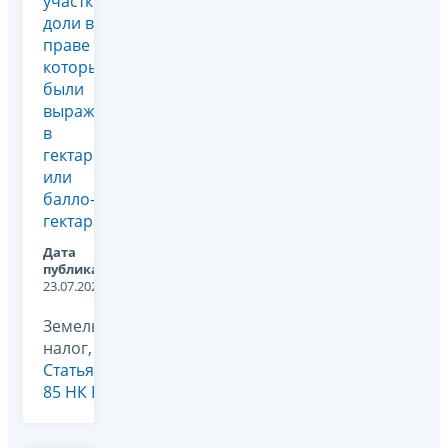
участков,
доли в
праве на
которые
были
выражены
в
гектарах
или
балло-
гектарах
Дата
публикации:
23.07.2026
Земельный
налог,
Статья
85 НК РФ