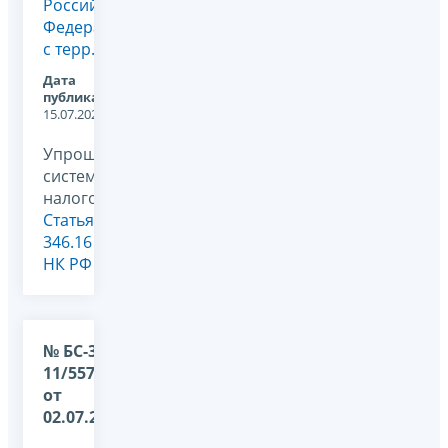
Российской
Федерации
с терр...
Дата
публикации:
15.07.2026
Упрощенная
система
налогообложения,
Статья
346.16
НК РФ
№ БС-36-
11/5579@
от
02.07.2026