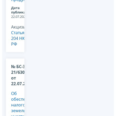
Дата
публикации:
22.07.2026
Акцизы,
Статья
204 НК
РФ
№ БС-36-
21/6307@
от
22.07.2026
Об
обеспечении
налогообложения
земельных