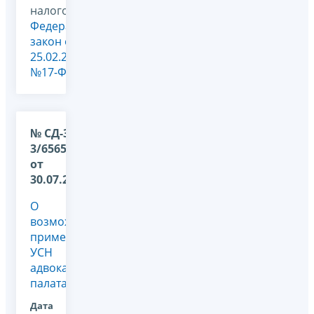
налогообложения,
Федеральный
закон от
25.02.2022
№17-ФЗ
№ СД-36-
3/6565@
от
30.07.2026
О
возможности
применения
УСН
адвокатскими
палатами
Дата