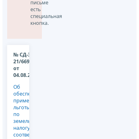
письме
есть
специальная
кнопка.
№ СД-36-
21/6697@
от
04.08.2026
Об
обеспечении
применения
льготы
по
земельному
налогу в
соответствии