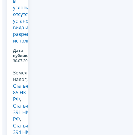
в
условиях
отсутствия
установленного
вида их
разрешенного
использования
Дата
публикации:
30.07.2026
Земельный
налог,
Статья
85 НК
РФ
,
Статья
391 НК
РФ
,
Статья
394 НК