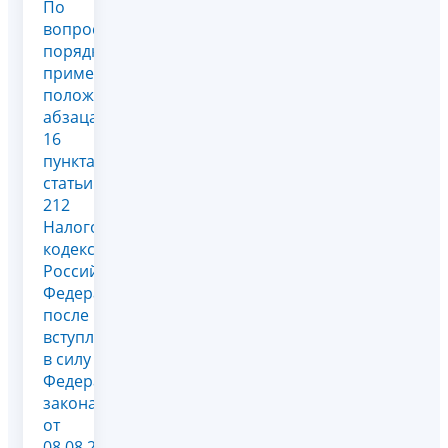
По
вопросу
порядка
применения
положений
абзаца
16
пункта 4
статьи
212
Налогового
кодекса
Российской
Федерации
после
вступления
в силу
Федерального
закона
от
08.08.2024