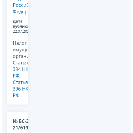
Российской
Федерации
Дата
публикации:
22.07.2026
Налог на
имущество
организаций,
Статья
394 НК
РФ
,
Статья
396 НК
РФ
№ БС-36-
21/6198@