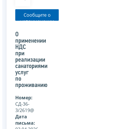
Сообщите о
неприменении
налоговым
органом
О
указанного
применении
письма
НДС
при
реализации
санаториями
услуг
по
проживанию
Номер:
СД-36-
3/2619@
Дата
письма: