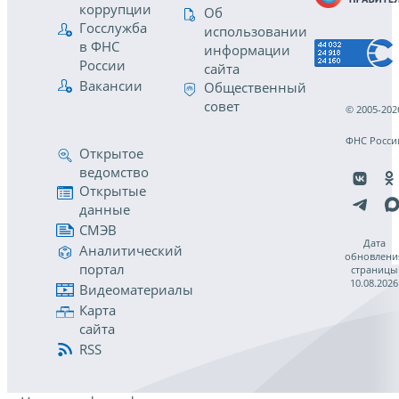
коррупции
Об
Госслужба
использовании
в ФНС
информации
России
сайта
Вакансии
Общественный
совет
© 2005-202
ФНС Росси
Открытое
ведомство
Открытые
данные
СМЭВ
Дата
Аналитический
обновлени
портал
страницы
10.08.2026
Видеоматериалы
Карта
сайта
RSS