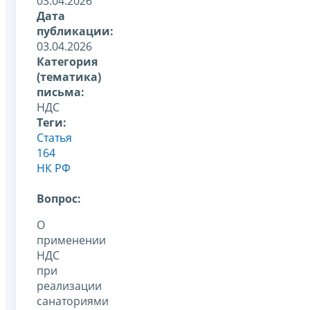
03.04.2026
Дата
публикации:
03.04.2026
Категория
(тематика)
письма:
НДС
Теги:
Статья
164
НК РФ
Вопрос:
О
применении
НДС
при
реализации
санаториями