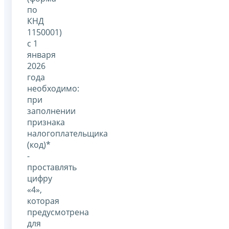
по
КНД
1150001)
с 1
января
2026
года
необходимо:
при
заполнении
признака
налогоплательщика
(код)*
-
проставлять
цифру
«4»,
которая
предусмотрена
для