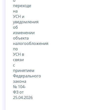
о
переходе
на
УСН и
уведомления
об
изменении
объекта
налогообложения
по
УСН в
связи
с
принятием
Федерального
закона
№ 104-
ФЗ от
25.04.2026