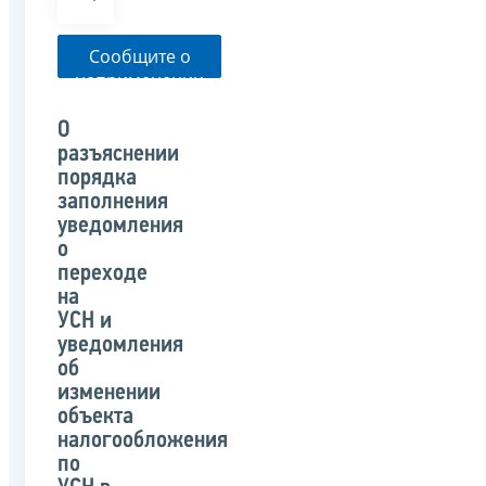
Сообщите о
неприменении
налоговым
органом
О
указанного
разъяснении
письма
порядка
заполнения
уведомления
о
переходе
на
УСН и
уведомления
об
изменении
объекта
налогообложения
по