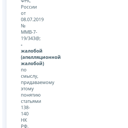
ФНС
России
от
08.07.2019
№
ММВ-7-
19/343@;
-
жалобой
(апелляционной
жалобой)
по
смыслу,
придаваемому
этому
понятию
статьями
138-
140
НК
РФ,