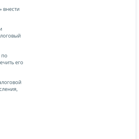
» внести
и
алоговый
 по
ечить его
алоговой
сления,