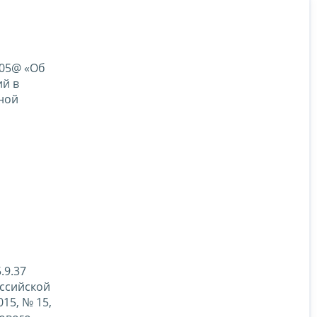
405@ «Об
ий в
ной
.9.37
оссийской
15, № 15,