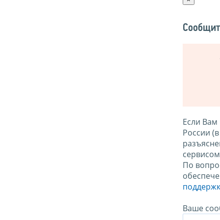
Сообщит
Если Вам
России (
разъясне
сервисо
По вопро
обеспече
поддержк
Ваше соо