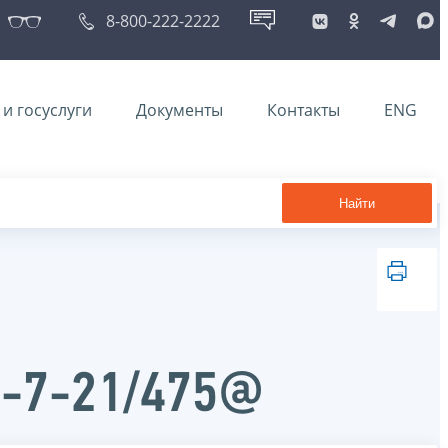
8-800-222-2222
и госуслуги
Документы
Контакты
ENG
Найти
Д-7-21/475@