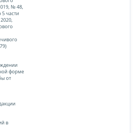
гового
019, № 48,
 5 части
2020,
гового
,
йчивого
79)
рждении
нной форме
бы от
и
дакции
ий в