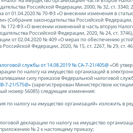
30 «Налог на имущество организаций» части второй Нало
тельства Российской Федерации, 2000, № 32, ст. 3340; 2
на от 01.04.2020 № 70-ФЗ «О внесении изменения в статью
и» (Собрание законодательства Российской Федерации, 
020 № 172-ФЗ «О внесении изменений в часть вторую Нало
ательства Российской Федерации, 2020, № 24, ст. 3746)
ции от 02.04.2020 № 409 «О мерах по обеспечению усто
оссийской Федерации, 2020, № 15, ст. 2267, № 29, ст. 46
логовой службы от 14.08.2019 № СА-7-21/405@
«Об утве
арации по налогу на имущество организаций в электро
утратившими силу приказов Федеральной налоговой служ
МВ-7-21/575@
» (зарегистрирован Министерством юстици
ный номер 56085) следующие изменения:
ия по налогу на имущество организаций» изложить в ре
алоговой декларации по налогу на имущество организац
приложению № 2 к настоящему приказу;