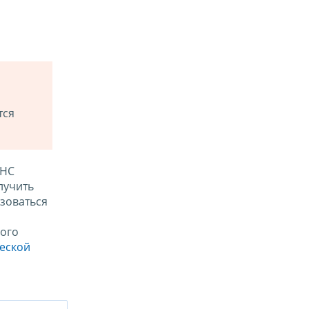
тся
ФНС
лучить
зоваться
ого
ческой