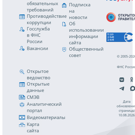
обязательных
Подписка
требований
на
Противодействие
новости
коррупции
Об
Госслужба
использовании
в ФНС
информации
России
сайта
Вакансии
Общественный
совет
© 2005-202
ФНС Росси
Открытое
ведомство
Открытые
данные
СМЭВ
Дата
Аналитический
обновлени
портал
страницы
10.08.2026
Видеоматериалы
Карта
сайта