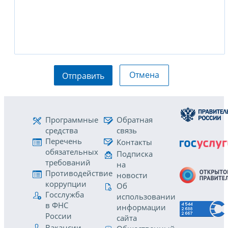
Отмена
Отправить
Программные
Обратная
средства
связь
Перечень
Контакты
обязательных
Подписка
требований
на
Противодействие
новости
коррупции
Об
Госслужба
использовании
в ФНС
информации
России
сайта
Вакансии