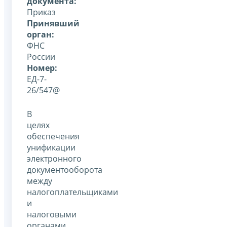
документа:
Приказ
Принявший
орган:
ФНС
России
Номер:
ЕД-7-
26/547@
В
целях
обеспечения
унификации
электронного
документооборота
между
налогоплательщиками
и
налоговыми
органами