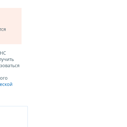
тся
ФНС
лучить
зоваться
ого
ческой