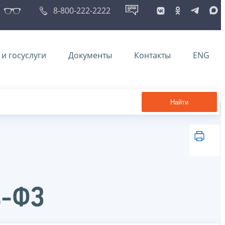
8-800-222-2222
и госуслуги
Документы
Контакты
ENG
Найти
4-ФЗ