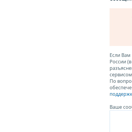
Если Вам
России (
разъясне
сервисо
По вопро
обеспече
поддержк
Ваше соо