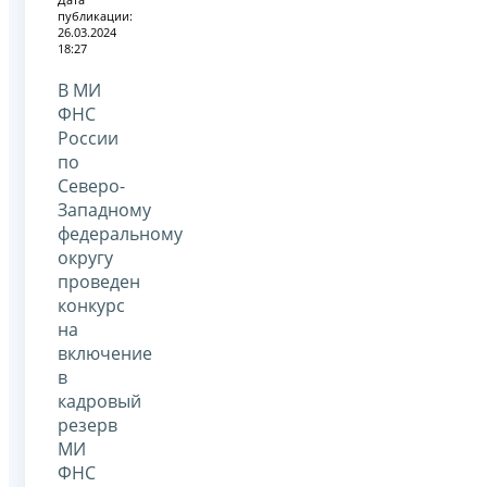
публикации:
26.03.2024
18:27
В МИ
ФНС
России
по
Северо-
Западному
федеральному
округу
проведен
конкурс
на
включение
в
кадровый
резерв
МИ
ФНС