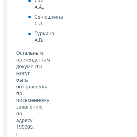
Сай
А.А.,
Сенюшкина
С.Л.,
Туркина
А.В.
Остальным
претендентам
документы
могут
быть
возвращены
по
письменному
заявлению
по
адресу:
190005,
г.