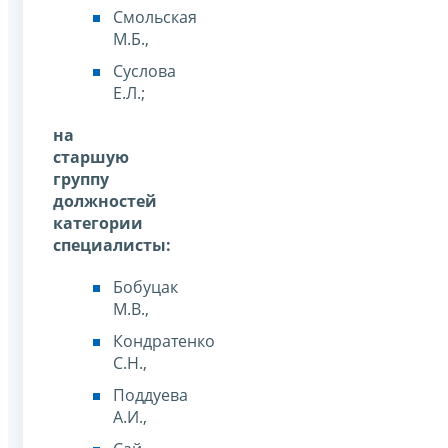
Смольская
М.Б.,
Суслова
Е.Л.;
на
старшую
группу
должностей
категории
специалисты:
Бобуцак
М.В.,
Кондратенко
С.Н.,
Поддуева
А.И.,