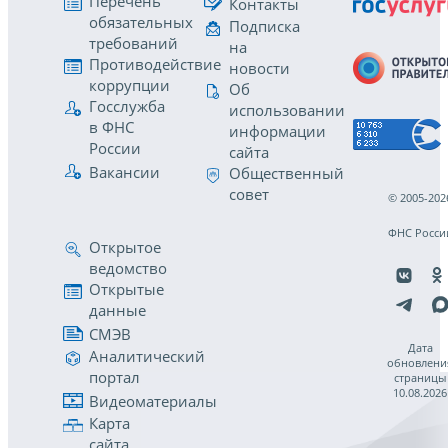
Перечень
Контакты
обязательных
Подписка
требований
на
Противодействие
новости
коррупции
Об
Госслужба
использовании
в ФНС
информации
России
сайта
Вакансии
Общественный
совет
© 2005-202
ФНС Росси
Открытое
ведомство
Открытые
данные
СМЭВ
Дата
Аналитический
обновлени
портал
страницы
10.08.2026
Видеоматериалы
Карта
сайта