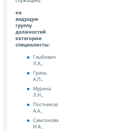
служащие):
на
ведущую
группу
должностей
категории
специалисты:
Глыбович
Л.А.,
Гринь
А.П.,
Мурина
Л.Н.,
Постников
А.А.,
Самсонова
И.А.,