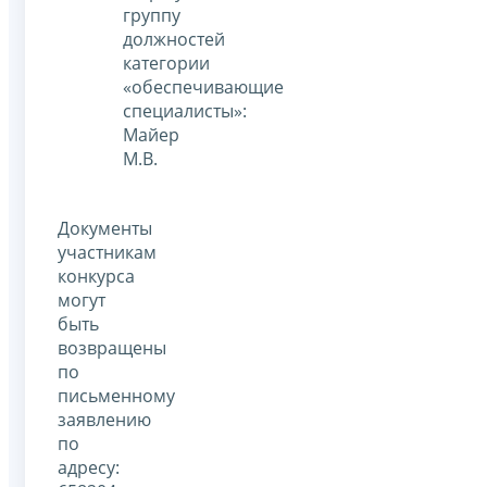
группу
должностей
категории
«обеспечивающие
специалисты»:
Майер
М.В.
Документы
участникам
конкурса
могут
быть
возвращены
по
письменному
заявлению
по
адресу: