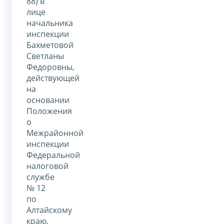
88) в
лице
начальника
инспекции
Бахметовой
Светланы
Федоровны,
действующей
на
основании
Положения
о
Межрайонной
инспекции
Федеральной
налоговой
службе
№ 12
по
Алтайскому
краю,