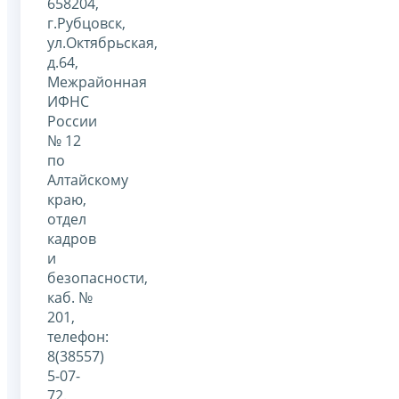
658204,
г.Рубцовск,
ул.Октябрьская,
д.64,
Межрайонная
ИФНС
России
№ 12
по
Алтайскому
краю,
отдел
кадров
и
безопасности,
каб. №
201,
телефон:
8(38557)
5-07-
72.