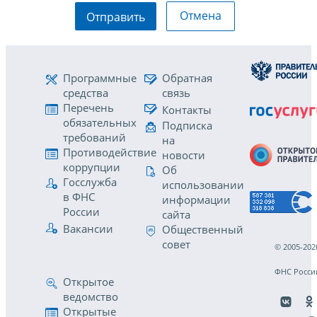
Отмена
Отправить
Программные
Обратная
средства
связь
Перечень
Контакты
обязательных
Подписка
требований
на
Противодействие
новости
коррупции
Об
Госслужба
использовании
в ФНС
информации
России
сайта
Вакансии
Общественный
совет
© 2005-202
ФНС Росси
Открытое
ведомство
Открытые