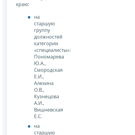
краю:
на
старшую
группу
должностей
категории
«специалисты»:
Пономарева
Ю.А.,
Смородская
Е.И.,
Алехина
О.В.,
Кузнецова
А.И.,
Вишневская
Е.С.
на
старшую