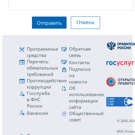
Отмена
Отправить
Программные
Обратная
средства
связь
Перечень
Контакты
обязательных
Подписка
требований
на
Противодействие
новости
коррупции
Об
Госслужба
использовании
в ФНС
информации
России
сайта
Вакансии
Общественный
совет
© 2005-202
ФНС Росси