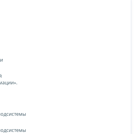
ти
й
мации».
подсистемы
подсистемы