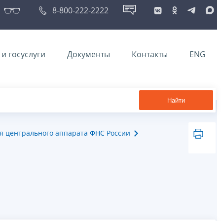
8-800-222-2222
и госуслуги
Документы
Контакты
ENG
Найти
я центрального аппарата ФНС России