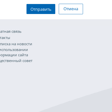
Отмена
Отправить
атная связь
такты
писка на новости
использовании
ормации сайта
ественный совет