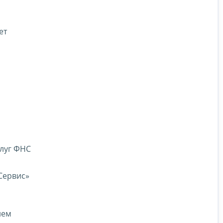
ет
слуг ФНС
Сервис»
ием