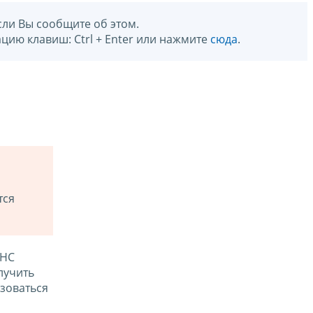
сли Вы сообщите об этом.
цию клавиш: Ctrl + Enter или нажмите
сюда
.
тся
ФНС
лучить
зоваться