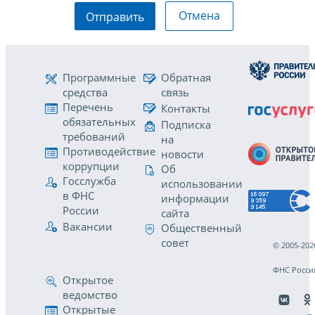
Отмена
Отправить
Программные
Обратная
средства
связь
Перечень
Контакты
обязательных
Подписка
требований
на
Противодействие
новости
коррупции
Об
Госслужба
использовании
в ФНС
информации
России
сайта
Вакансии
Общественный
совет
© 2005-202
ФНС Росси
Открытое
ведомство
Открытые