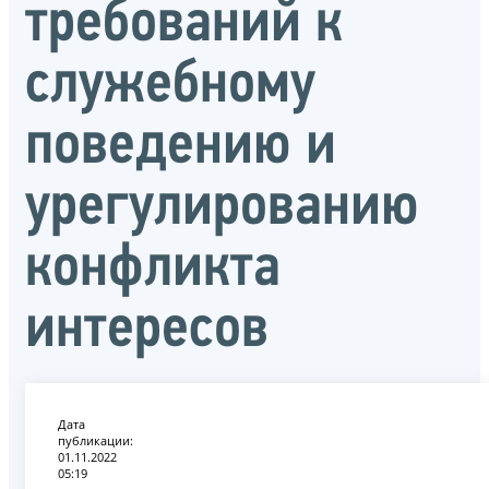
требований к
служебному
поведению и
урегулированию
конфликта
интересов
Дата
публикации:
01.11.2022
05:19