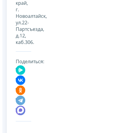
край,
г.
Новоалтайск,
ул.22-
Партсъезда,
д.12,
каб.306.
Поделиться: