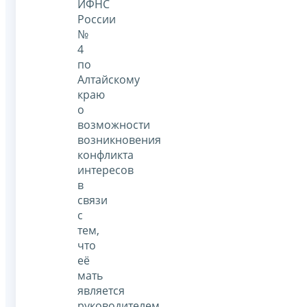
ИФНС
России
№
4
по
Алтайскому
краю
о
возможности
возникновения
конфликта
интересов
в
связи
с
тем,
что
её
мать
является
руководителем