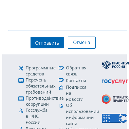
Отмена
Отправить
Программные
Обратная
средства
связь
Перечень
Контакты
обязательных
Подписка
требований
на
Противодействие
новости
коррупции
Об
Госслужба
использовании
в ФНС
информации
России
сайта
Вакансии