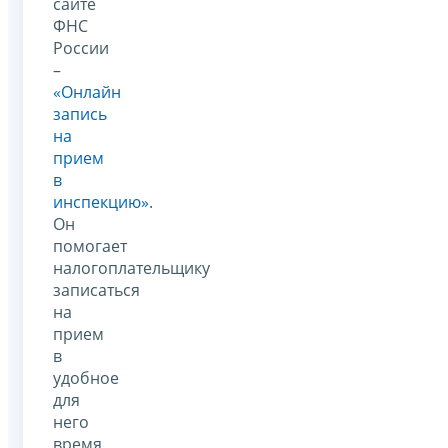
сайте
ФНС
России
–
«Онлайн
запись
на
прием
в
инспекцию»
.
Он
помогает
налогоплательщику
записаться
на
прием
в
удобное
для
него
время.