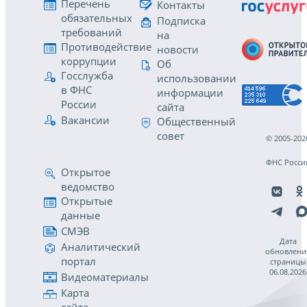
Перечень
Контакты
обязательных
Подписка
требований
на
Противодействие
новости
коррупции
Об
Госслужба
использовании
в ФНС
информации
России
сайта
Вакансии
Общественный
совет
© 2005-202
ФНС Росси
Открытое
ведомство
Открытые
данные
СМЭВ
Дата
Аналитический
обновлени
портал
страницы
06.08.2026
Видеоматериалы
Карта