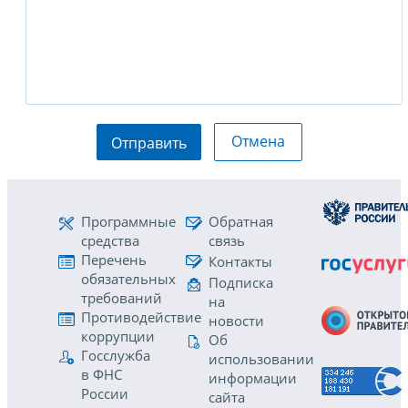
Отмена
Отправить
Программные
Обратная
средства
связь
Перечень
Контакты
обязательных
Подписка
требований
на
Противодействие
новости
коррупции
Об
Госслужба
использовании
в ФНС
информации
России
сайта