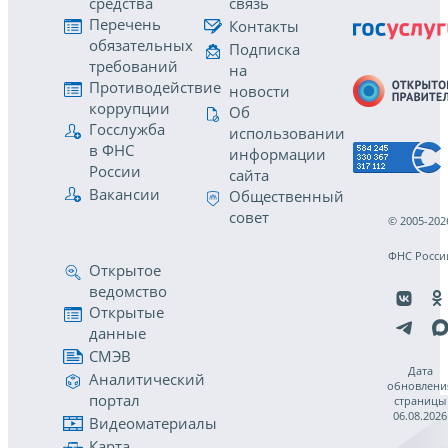
средства
связь
Перечень
Контакты
обязательных
Подписка
требований
на
Противодействие
новости
коррупции
Об
Госслужба
использовании
в ФНС
информации
России
сайта
Вакансии
Общественный
совет
© 2005-202
ФНС Росси
Открытое
ведомство
Открытые
данные
СМЭВ
Дата
Аналитический
обновлени
портал
страницы
06.08.2026
Видеоматериалы
Карта