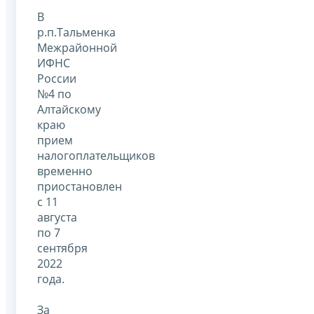
В
р.п.Тальменка
Межрайонной
ИФНС
России
№4 по
Алтайскому
краю
прием
налогоплательщиков
временно
приостановлен
с 11
августа
по 7
сентября
2022
года.
За