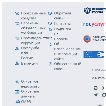
Программные
Обратная
средства
связь
Перечень
Контакты
обязательных
Подписка
требований
на
Противодействие
новости
коррупции
Об
Госслужба
использовании
в ФНС
информации
России
сайта
Вакансии
Общественный
совет
© 2005-202
ФНС Росси
Открытое
ведомство
Открытые
данные
СМЭВ
Дата