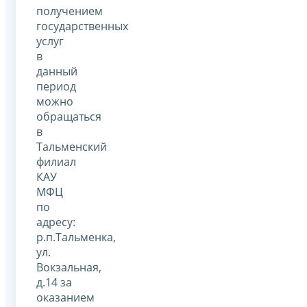
получением
государственных
услуг
в
данный
период
можно
обращаться
в
Тальменский
филиал
КАУ
МФЦ
по
адресу:
р.п.Тальменка,
ул.
Вокзальная,
д.14 за
оказанием