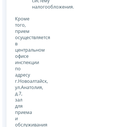
систему
налогообложения.
Кроме
того,
прием
осуществляется
в
центральном
офисе
инспекции
по
адресу
г.Новоалтайск,
ул.Анатолия,
д.7,
зал
для
приема
и
обслуживания