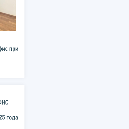
фис при
ФНС
25 года