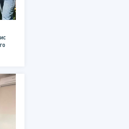
фис
го