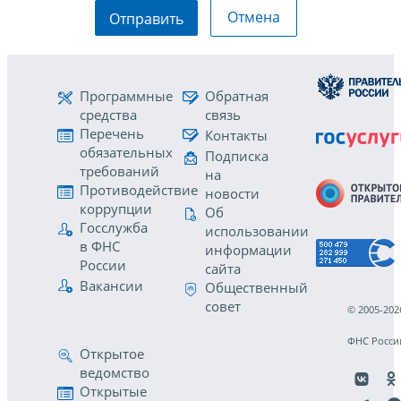
Отмена
Отправить
Программные
Обратная
средства
связь
Перечень
Контакты
обязательных
Подписка
требований
на
Противодействие
новости
коррупции
Об
Госслужба
использовании
в ФНС
информации
России
сайта
Вакансии
Общественный
совет
© 2005-202
ФНС Росси
Открытое
ведомство
Открытые