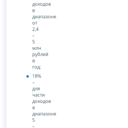
доходов
в
диапазоне
от
2,4
–
5
млн
рублей
в
год;
18%
–
для
части
доходов
в
диапазоне
5
–