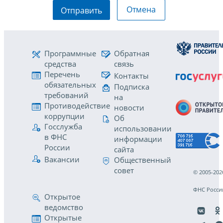
Отмена
Отправить
Программные
Обратная
средства
связь
Перечень
Контакты
обязательных
Подписка
требований
на
Противодействие
новости
коррупции
Об
Госслужба
использовании
в ФНС
информации
России
сайта
Вакансии
Общественный
совет
© 2005-202
ФНС Росси
Открытое
ведомство
Открытые