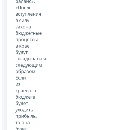
баланс».
«После
вступления
в силу
закона
бюджетные
процессы
в крае
будут
складываться
следующим
образом.
Если
из
краевого
бюджета
будет
уходить
прибыль,
то она
будет