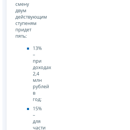
смену
двум
действующим
ступеням
придет
пять:
13%
–
при
доходах
2,4
млн
рублей
в
год;
15%
–
для
части