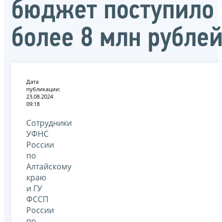
бюджет поступило
более 8 млн рубле
Дата
публикации:
23.08.2024
09:18
Сотрудники
УФНС
России
по
Алтайскому
краю
и ГУ
ФССП
России
по