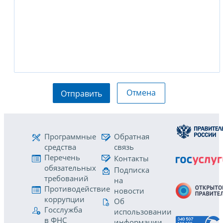
Отмена
Отправить
Программные
Обратная
средства
связь
Перечень
Контакты
обязательных
Подписка
требований
на
Противодействие
новости
коррупции
Об
Госслужба
использовании
в ФНС
информации