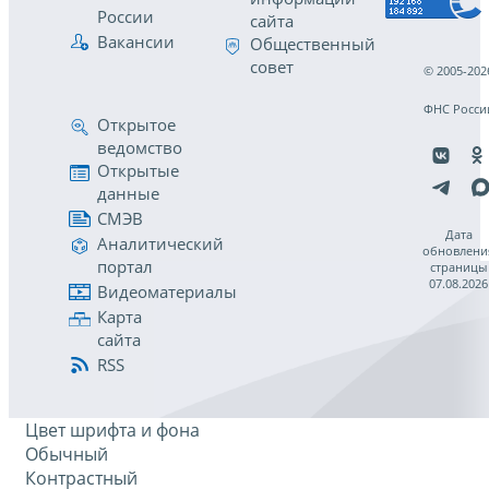
России
сайта
Вакансии
Общественный
совет
© 2005-202
ФНС Росси
Открытое
ведомство
Открытые
данные
СМЭВ
Дата
Аналитический
обновлени
портал
страницы
07.08.2026
Видеоматериалы
Карта
сайта
RSS
Цвет шрифта и фона
Обычный
Контрастный