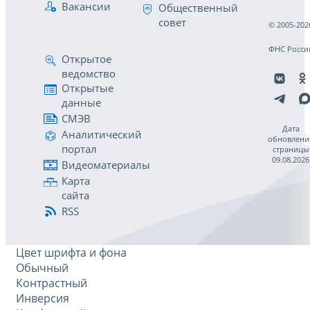
Вакансии
Общественный
совет
© 2005-202
ФНС Росси
Открытое
ведомство
Открытые
данные
СМЭВ
Дата
Аналитический
обновлени
портал
страницы
09.08.2026
Видеоматериалы
Карта
сайта
RSS
Цвет шрифта и фона
Обычный
Контрастный
Инверсия