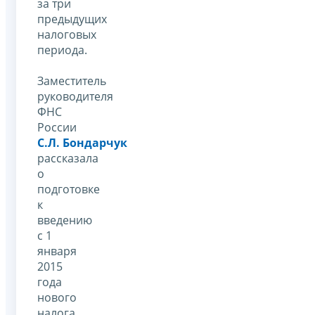
за три
предыдущих
налоговых
периода.
Заместитель
руководителя
ФНС
России
С.Л. Бондарчук
рассказала
о
подготовке
к
введению
с 1
января
2015
года
нового
налога