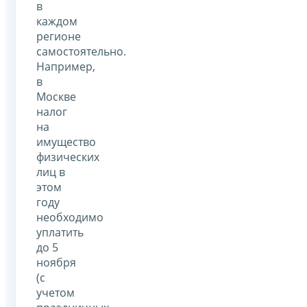
в
каждом
регионе
самостоятельно.
Например,
в
Москве
налог
на
имущество
физических
лиц в
этом
году
необходимо
уплатить
до 5
ноября
(с
учетом