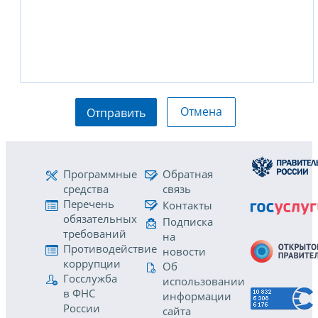
Отмена
Отправить
Программные
Обратная
средства
связь
Перечень
Контакты
обязательных
Подписка
требований
на
Противодействие
новости
коррупции
Об
Госслужба
использовании
в ФНС
информации
России
сайта