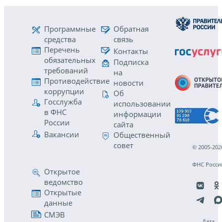
Программные
Обратная
средства
связь
Перечень
Контакты
обязательных
Подписка
требований
на
Противодействие
новости
коррупции
Об
Госслужба
использовании
в ФНС
информации
России
сайта
Вакансии
Общественный
совет
© 2005-202
ФНС Росси
Открытое
ведомство
Открытые
данные
СМЭВ
Дата