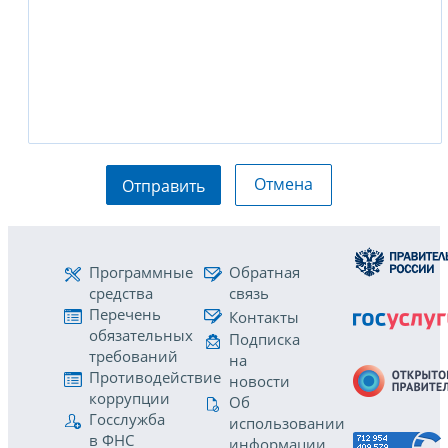
Отмена
Отправить
Программные
Обратная
средства
связь
Перечень
Контакты
обязательных
Подписка
требований
на
Противодействие
новости
коррупции
Об
Госслужба
использовании
в ФНС
информации