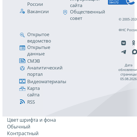
России
сайта
Вакансии
Общественный
совет
© 2005-202
ФНС Росси
Открытое
ведомство
Открытые
данные
СМЭВ
Дата
Аналитический
обновлени
портал
страницы
05.08.2026
Видеоматериалы
Карта
сайта
RSS
Цвет шрифта и фона
Обычный
Контрастный