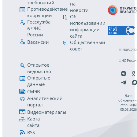
требований
на
Противодействие
новости
коррупции
Об
Госслужба
использовании
в ФНС
информации
России
сайта
Вакансии
Общественный
совет
© 2005-202
ФНС Росси
Открытое
ведомство
Открытые
данные
СМЭВ
Дата
Аналитический
обновлени
портал
страницы
05.08.2026
Видеоматериалы
Карта
сайта
RSS