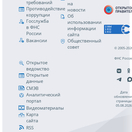
требований
на
Противодействие
новости
коррупции
Об
Госслужба
использовании
в ФНС
информации
России
сайта
Вакансии
Общественный
совет
© 2005-202
ФНС Росси
Открытое
ведомство
Открытые
данные
СМЭВ
Дата
Аналитический
обновлени
портал
страницы
05.08.2026
Видеоматериалы
Карта
сайта
RSS