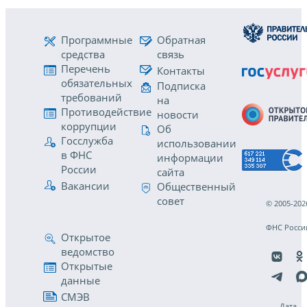
Программные
Обратная
средства
связь
Перечень
Контакты
обязательных
Подписка
требований
на
Противодействие
новости
коррупции
Об
Госслужба
использовании
в ФНС
информации
России
сайта
Вакансии
Общественный
совет
© 2005-202
ФНС Росси
Открытое
ведомство
Открытые
данные
СМЭВ
Дата