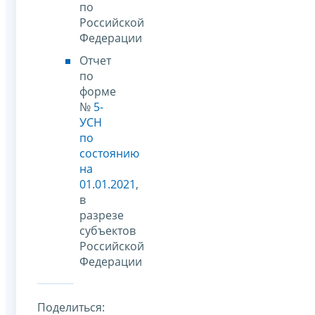
по
Российской
Федерации
Отчет
по
форме
№
5-
УСН
по
состоянию
на
01.01.2021
,
в
разрезе
субъектов
Российской
Федерации
Поделиться: