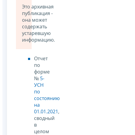
Это архивная
публикация -
она может
содержать
устаревшую
информацию.
Отчет
по
форме
№
5-
УСН
по
состоянию
на
01.01.2021
,
сводный
в
целом