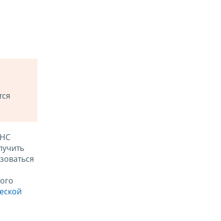
тся
ФНС
лучить
зоваться
ого
ческой