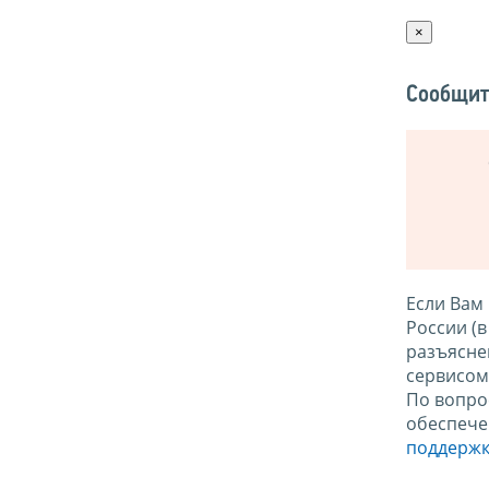
×
Сообщит
Если Вам
России (
разъясне
сервисо
По вопро
обеспече
поддержк