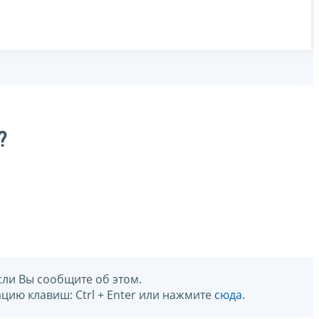
?
сли Вы сообщите об этом.
цию клавиш: Ctrl + Enter или нажмите
сюда
.