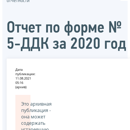
отчётности
Отчет по форме №
5-ДДК за 2020 год
Дата
публикации:
11.08.2021
05:16
(архив)
Это архивная
публикация -
она может
содержать
устаревшую