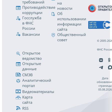
требований
на
Противодействие
новости
коррупции
Об
Госслужба
использовании
в ФНС
информации
России
сайта
Вакансии
Общественный
совет
© 2005-202
ФНС Росси
Открытое
ведомство
Открытые
данные
СМЭВ
Дата
Аналитический
обновлени
портал
страницы
05.08.2026
Видеоматериалы
Карта
сайта
RSS