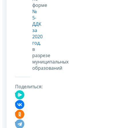
форме
№
5-
ДДК
за
2020
год
,
в
разрезе
муниципальных
образований
Поделиться: