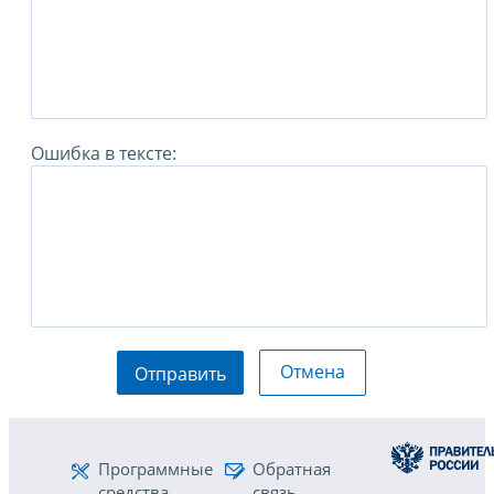
Ошибка в тексте:
Отмена
Отправить
Программные
Обратная
средства
связь