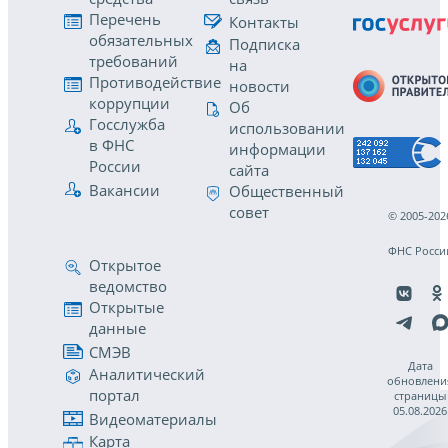
Перечень
Контакты
обязательных
Подписка
требований
на
Противодействие
новости
коррупции
Об
Госслужба
использовании
в ФНС
информации
России
сайта
Вакансии
Общественный
совет
© 2005-202
ФНС Росси
Открытое
ведомство
Открытые
данные
СМЭВ
Дата
Аналитический
обновлени
портал
страницы
05.08.2026
Видеоматериалы
Карта