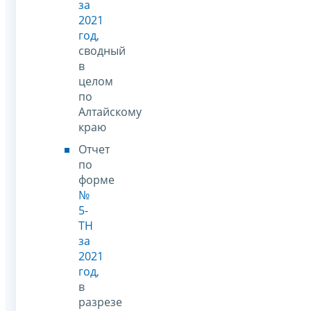
за
2021
год
,
сводный
в
целом
по
Алтайскому
краю
Отчет
по
форме
№
5-
ТН
за
2021
год
,
в
разрезе