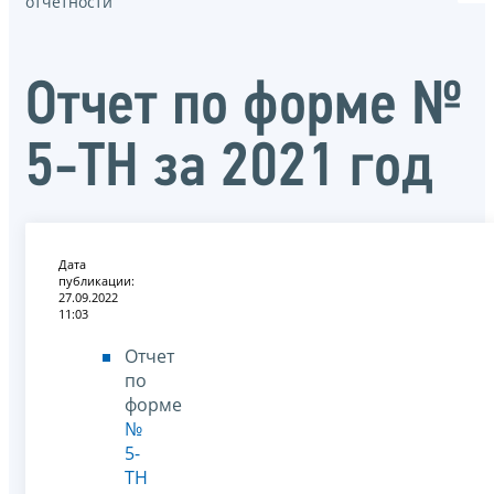
отчётности
Отчет по форме №
5-ТН за 2021 год
Дата
публикации:
27.09.2022
11:03
Отчет
по
форме
№
5-
ТН