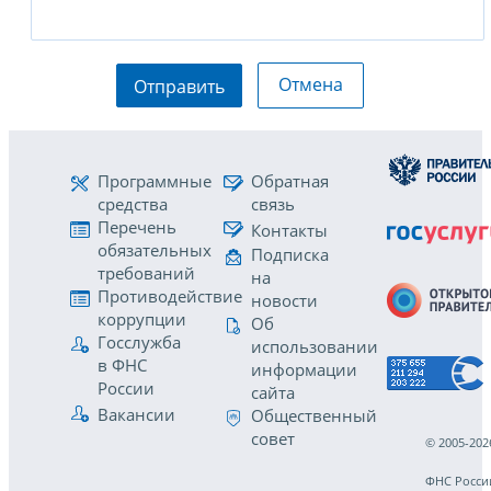
Отмена
Отправить
Программные
Обратная
средства
связь
Перечень
Контакты
обязательных
Подписка
требований
на
Противодействие
новости
коррупции
Об
Госслужба
использовании
в ФНС
информации
России
сайта
Вакансии
Общественный
совет
© 2005-202
ФНС Росси