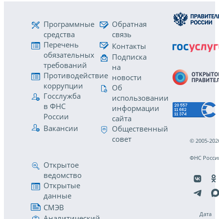
Программные
Обратная
средства
связь
Перечень
Контакты
обязательных
Подписка
требований
на
Противодействие
новости
коррупции
Об
Госслужба
использовании
в ФНС
информации
России
сайта
Вакансии
Общественный
совет
© 2005-202
ФНС Росси
Открытое
ведомство
Открытые
данные
СМЭВ
Дата
Аналитический