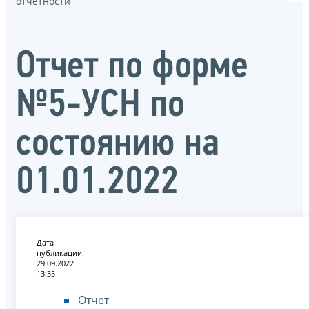
отчётности
Отчет по форме
№5-УСН по
состоянию на
01.01.2022
Дата
публикации:
29.09.2022
13:35
Отчет