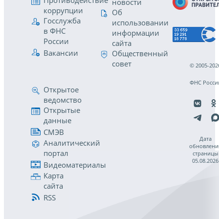
Противодействие
новости
коррупции
Об
Госслужба
использовании
в ФНС
информации
России
сайта
Вакансии
Общественный
совет
© 2005-202
ФНС Росси
Открытое
ведомство
Открытые
данные
СМЭВ
Дата
Аналитический
обновлени
портал
страницы
05.08.2026
Видеоматериалы
Карта
сайта
RSS